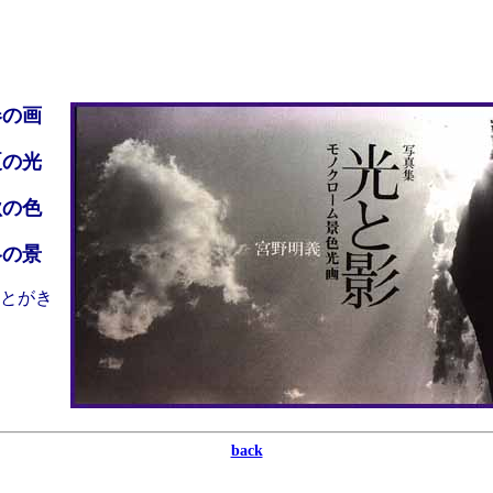
春の画
夏の光
秋の色
冬の景
とがき
back