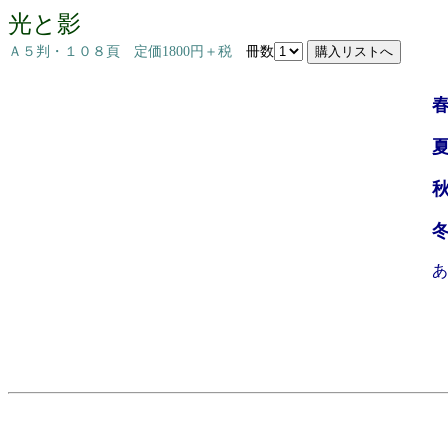
光と影
Ａ５判・１０８頁 定価1800円＋税
冊数
あ