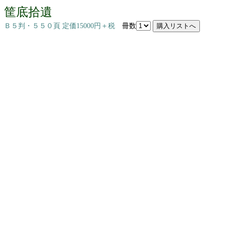
筐底拾遺
Ｂ５判・５５０頁 定価15000円＋税
冊数