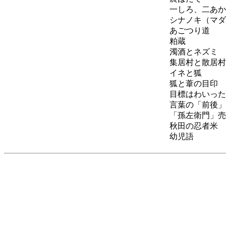
一しろ、二あか
シナノキ（マダ
あごつり道
粕蔵
濁酒とネズミ
集居村と散居村
イネと狐
狐と葦の目印
目標はわいった
言葉の「前後」
「孫左衛門」売
秋田の忍者米
幼児語