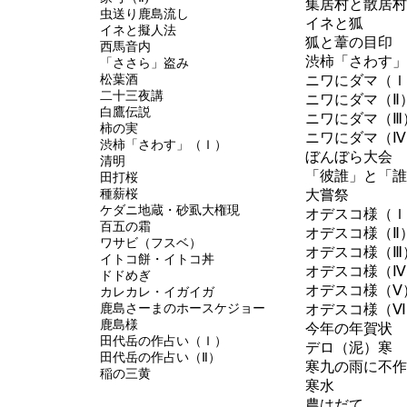
集居村と散居村
虫送り鹿島流し
イネと狐
イネと擬人法
狐と葦の目印
西馬音内
渋柿「さわす」
「ささら」盗み
松葉酒
ニワにダマ（Ｉ
二十三夜講
ニワにダマ（Ⅱ
白鷹伝説
ニワにダマ（Ⅲ
柿の実
ニワにダマ（Ⅳ
渋柿「さわす」（Ｉ）
ぼんぼら大会
清明
「彼誰」と「誰
田打桜
種薪桜
大嘗祭
ケダニ地蔵・砂虱大権現
オデスコ様（Ｉ
百五の霜
オデスコ様（Ⅱ
ワサビ（フスベ）
オデスコ様（Ⅲ
イトコ餅・イトコ丼
オデスコ様（Ⅳ
ドドめぎ
オデスコ様（Ⅴ
カレカレ・イガイガ
鹿島さーまのホースケジョー
オデスコ様（Ⅵ
鹿島様
今年の年賀状
田代岳の作占い（Ｉ）
デロ（泥）寒
田代岳の作占い（Ⅱ）
寒九の雨に不作
稲の三黄
寒水
農はだて