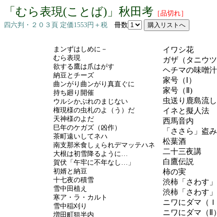
「むら表現(ことば)」秋田考
［品切れ］
四六判・２０３頁 定価1553円＋税
冊数
まンずはしめに－
イワシ花
むら表現
ガザ（タニウツ
欲する鷹は爪はがす
ヘチマの味噌汁
納豆とチーズ
家号（Ⅰ）
曲ンがり曲ンがり真直ぐに
家号（Ⅱ)
持ち廻り開催
虫送り鹿島流し
ウルシかぶれのまじない
権現様の虫札のよ（う）だ
イネと擬人法
天神様のよだ
西馬音内
巳年のケガズ（凶作）
「ささら」盗み
茶町遠いしてネハ
松葉酒
南支那米食しぇられデマッテハネ
二十三夜講
大根は初雪降るように…
白鷹伝説
賀伏「午牢に不年なし…」
初婿と納豆
柿の実
十七夜の積雪
渋柿「さわす」
雪中田植え
渋柿「さわす」
寒ア・ラ・カルト
ニワにダマ（Ｉ
雪中稲刈り
ニワにダマ（Ⅱ
増田町狙半内