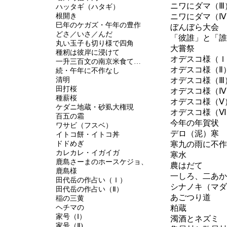
ニワにダマ（Ⅲ
ハッタギ（ハタギ）
根開き
ニワにダマ（Ⅳ
巳年のケガズ・午年の豊作
ぼんぼら大会
どさ／いさ／んだ
「彼誰」と「誰
丸い玉子も切り様で四角
大嘗祭
種籾は彼岸に浸けて
オデスコ様（Ｉ
一升三百文の南京米食て…
オデスコ様（Ⅱ
続・午年に不作なし
清明
オデスコ様（Ⅲ
田打桜
オデスコ様（Ⅳ
種薪桜
オデスコ様（Ⅴ
ケダニ地蔵・砂虱大権現
オデスコ様（Ⅵ
百五の霜
今年の年賀状
ワサビ（フスベ）
デロ（泥）寒
イトコ餅・イトコ丼
ドドめぎ
寒九の雨に不作
カレカレ・イガイガ
寒水
鹿島さーまのホースケジョ、
農はだて
鹿島様
一しろ、二あか
田代岳の作占い（Ｉ）
シナノキ（マダ
田代岳の作占い（Ⅱ）
あごつり道
稲の三黄
ヘチマの
粕蔵
家号（Ⅰ）
濁酒とネズミ
家号（Ⅱ)