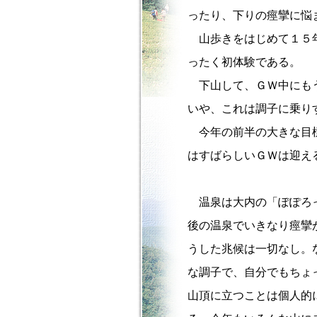
ったり、下りの痙攣に悩
山歩きをはじめて１５年
ったく初体験である。
下山して、ＧＷ中にもう
いや、これは調子に乗り
今年の前半の大きな目標
はすばらしいＧＷは迎え
温泉は大内の「ぽぽろっ
後の温泉でいきなり痙攣
うした兆候は一切なし。
な調子で、自分でもちょ
山頂に立つことは個人的