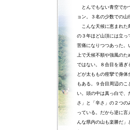
とんでもない青空でかつ
ョン。３名の少数での山
こんな天候に恵まれた鳥
の３年ほど山頂には立っ
苦痛になりつつあった。
上で天候不順や強風のた
ではない。８合目を過ぎ
どが太ももの痙攣で身体
もある。９合目周辺のこ
い。頭の中は真っ白で、
さ」と「辛さ」の２つの
っている。だから逆に言
んな県内の山も楽勝だ」