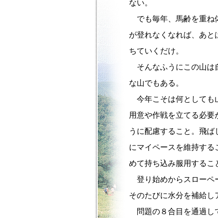
ない。
でも毎年、馬齢を重ね体
が登れなくなれば、あと
ちていくだけ。
そんなふうにこの山は自
な山でもある。
今年こそは何としても山
用意や作戦を立てる必要
うに配慮すること。飛ば
にマイペースを維持する
めて持ち込み服用するこ
登り始めからスローペー
そのたびに水分を補給し
問題の８合目を通過して