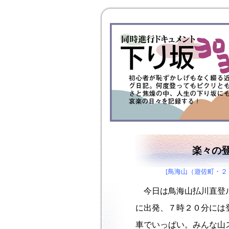
楽々の
[鳥海山（遊佐町・２
今日は鳥海山払川直登ル
に出発、７時２０分には
車でいっぱい。みんな山