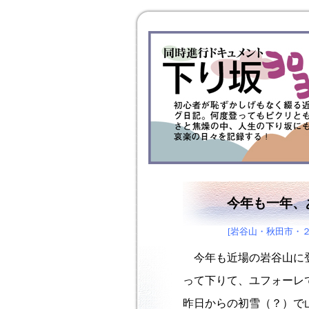
今年も一年、
[岩谷山・秋田市・
今年も近場の岩谷山に登
って下りて、ユフォーレ
昨日からの初雪（？）で