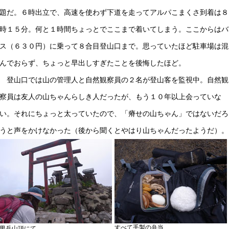
題だ。６時出立で、高速を使わず下道を走ってアルパこまくさ到着は８
時１５分。何と１時間ちょっとでここまで着いてしまう。ここからはバ
ス（６３０円）に乗って８合目登山口まで。思っていたほど駐車場は混
んでおらず、ちょっと早出しすぎたことを後悔したほど。
登山口では山の管理人と自然観察員の２名が登山客を監視中。自然観
察員は友人の山ちゃんらしき人だったが、もう１０年以上会っていな
い。それにちょっと太っていたので、「瘠せの山ちゃん」ではないだろ
うと声をかけなかった（後から聞くとやはり山ちゃんだったようだ）。
すべて手製の弁当
男岳山頂にて