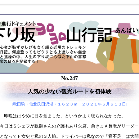
No.247
人気の少ない観光ルートを初体験
[秋田駒・仙北氏田沢湖・１６２３ｍ ２０２１年６月６１３日]
昨晩ははやめに目を覚ました。というかよく寝られなかった。
今日はＳシェフが親御さんの介護もあり欠席、急きょＡ長老がリーダー
となってＦ女史と私の３人旅。ドライバーは私なので「寝不足」は大問