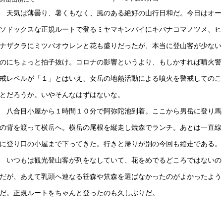
天気は薄曇り、暑くもなく、風のある絶好の山行日和だ。今日はオー
ソドックスな正規ルートで登るミヤマキンバイにキバナコマノツメ、ヒ
ナザクラにミツバオウレンと花も盛りだったが、本当に登山客が少ない
のにちょっと拍子抜け。コロナの影響というより、もしかすれば噴火警
戒レベルが「１」とはいえ、女岳の地熱活動による噴火を警戒してのこ
とだろうか。いやそんなはずはないな。
八合目小屋から１時間１０分で阿弥陀池到着。ここから男岳に登り馬
の背を渡って横岳へ。横岳の尾根を縦走し焼森でランチ。あとは一直線
に登り口の小屋まで下ってきた。行きと帰りが別の今回も縦走である。
いつもは観光登山客が列をなしていて、花をめでるどころではないの
だが、あえて乳頭へ連なる笹森や笊森を選ばなかったのがよかったよう
だ。正規ルートをちゃんと登ったのも久しぶりだ。